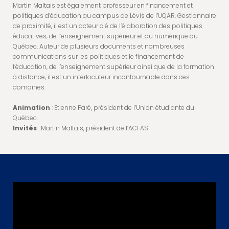
Martin Maltais est également professeur en financement et
politiques d’éducation au campus de Lévis de l’UQAR. Gestionnaire
de proximité, il est un acteur clé de l’élaboration des politiques
éducatives, de l’enseignement supérieur et du numérique au
Québec. Auteur de plusieurs documents et nombreuses
communications sur les politiques et le financement de
l’éducation, de l’enseignement supérieur ainsi que de la formation
à distance, il est un interlocuteur incontournable dans ces
domaines.
Animation
: Etienne Paré, président de l’Union étudiante du
Québec.
Invités
: Martin Maltais, président de l’ACFAS