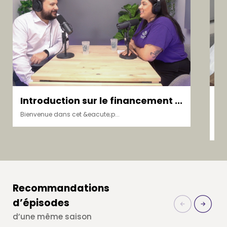
Introduction sur le financement ...
T
bo
Bienvenue dans cet &eacute;p...
Bie
Recommandations
d’épisodes
d’une même saison